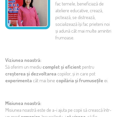
fac temele, beneficiază de
ateliere educative, crează,
pictează, se distrează,
socializează își fac prieteni noi
și adună cât mai multe amintiri
frumoase.
Viziunea noastră:
Să oferim un mediu
complet și eficient
pentru
creșterea și dezvoltarea
copiilor, și in care pot
experimenta
cât mai bine
copilăria și frumusețile
ei.
Misiunea noastră:
Misiunea noastră este de a-i ajuta pe copii să crească într-
un mod
armonios
, încurajându-i
să viseze
, să fie