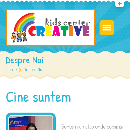
Despre Noi
Home
Despre Noi
Cine suntem
Suntem un club unde copiii: își