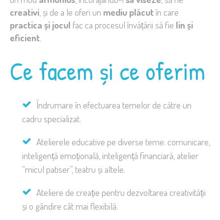
creativi
, și de a le oferi un
mediu plăcut
în care
practica și jocul
fac ca procesul învățării să fie
lin și
eficient
.
Ce facem și ce oferim
Îndrumare în efectuarea temelor de către un
cadru specializat.
Atelierele educative pe diverse teme: comunicare,
inteligență emoțională, inteligență financiară, atelier
“micul patiser”, teatru și altele.
Ateliere de creație pentru dezvoltarea creativității
și o gândire cât mai flexibilă.